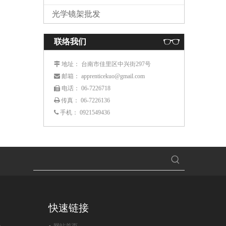
光学镜架批发
联络我们
： 台南市佳里区中兴街297号
 地址
： apprenticekuo@gmail.com
 邮箱
： 06-7226718
 电话
传真： 06-7226136

手机：
0921549436

快速链接