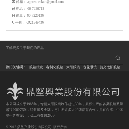
： apprenticekuo@gmail.com
 邮箱
： 06-7226718
 电话
传真： 06-7226136

手机：
0921549436

了解更多关于我们的产品
热门关键词：
眼镜批发
客制化眼镜
太阳眼镜
老花眼镜
偏光太阳眼镜
本公司成立于1985年，专精太阳眼镜制作超过30年，累积生产的各类眼镜数量
超过2000万副，销售遍及全球，与世界许多大品牌都有合作，并在台湾、中国
温州皆有设厂，员工总数逾200人
© 2017 鼎坚兴业股份有限公司 版权所有