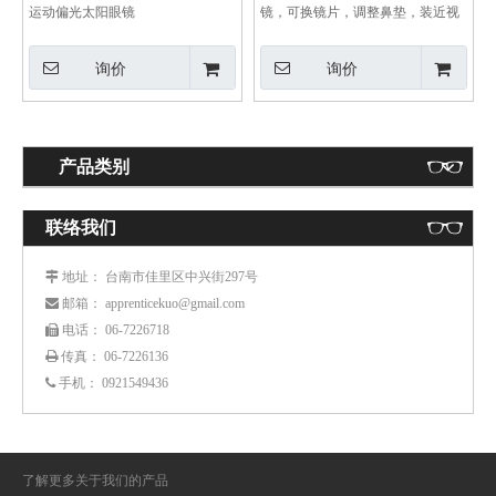
运动偏光太阳眼镜
镜，可换镜片，调整鼻垫，装近视
框
询价
询价
产品类别
联络我们
： 台南市佳里区中兴街297号
 地址
： apprenticekuo@gmail.com
 邮箱
： 06-7226718
 电话
传真： 06-7226136

手机：
0921549436

了解更多关于我们的产品