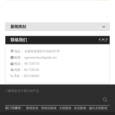
新闻类别
联络我们
： 台南市佳里区中兴街297号
 地址
： apprenticekuo@gmail.com
 邮箱
： 06-7226718
 电话
传真： 06-7226136

手机：
0921549436

了解更多关于我们的产品
热门关键词：
眼镜批发
客制化眼镜
太阳眼镜
老花眼镜
偏光太阳眼镜